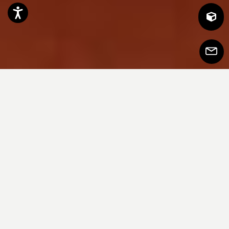
Accessibility
Subscr
to
Newsle
Il dérive de la famille de tables basses
dont il prend le même nom et avec
laquelle il partage l’inspiration du
design italien des années 50 et les
détails curvilignes. La forme de la porte
est fortement distinctive : elle déborde
du caisson et dessine des angles
doucement chanfreinés, avec le chant
intérieur apparent, biseauté et arrondi.
La gamme des dimensions et des