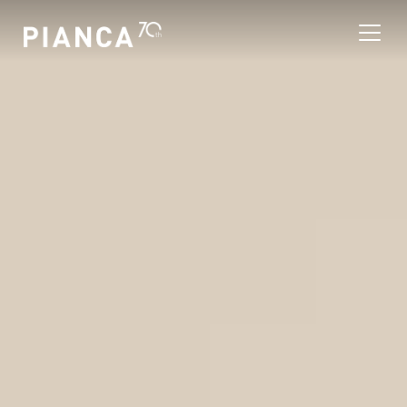
Please
note:
This
website
includes
an
Trouver un magasin
accessibility
system.
Foire Aux Questions