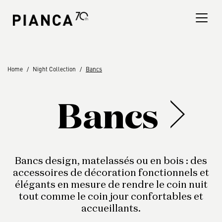
Please
note:
This
website
includes
an
Trouver un magasin
Home
Night Collection
Bancs
accessibility
system.
Foire Aux Questions
Bancs
Bancs design, matelassés ou en bois : des
accessoires de décoration fonctionnels et
élégants en mesure de rendre le coin nuit
tout comme le coin jour confortables et
accueillants.