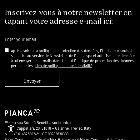
Inscrivez-vous à notre newsletter en
tapant votre adresse e-mail ici:
Après avoir lu la politique de protection des données, l’Utilisateur souhaite
s’inscrire au service de Newsletter de Pianca spa et autorise cette dernière
à lui envoyer des e-mails dans tel but Politique de protection des données
personnelles.
Lien de politique de confidentialité
Envoyer
Pianca spa Società Benefit a socio unico
Accessibility
Via dei Cappellari, 20, 31018 – Gaiarine, Treviso, Italy
p. iva IT 01682580269 - CF 00983830308
Sales Conditions
Code of ethics
Privacy
Legal Notes
Company data
Cookie