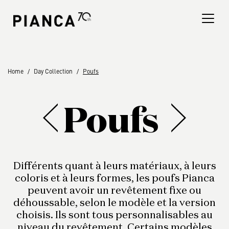
Please
note:
This
website
includes
an
Trouver un magasin
Home
Day Collection
Poufs
accessibility
system.
Foire Aux Questions
Poufs
Différents quant à leurs matériaux, à leurs
coloris et à leurs formes, les poufs Pianca
peuvent avoir un revêtement fixe ou
déhoussable, selon le modèle et la version
choisis. Ils sont tous personnalisables au
niveau du revêtement. Certains modèles