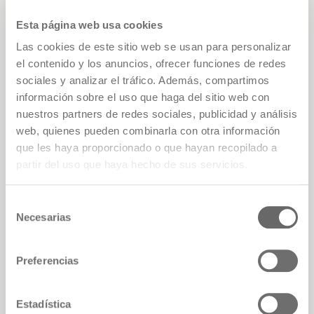
furniture
designed to last a lifetime, and
Esta página web usa cookies
accompany
Las cookies de este sitio web se usan para personalizar
people through generations
el contenido y los anuncios, ofrecer funciones de redes
sociales y analizar el tráfico. Además, compartimos
información sobre el uso que haga del sitio web con
nuestros partners de redes sociales, publicidad y análisis
web, quienes pueden combinarla con otra información
Made in Italy
que les haya proporcionado o que hayan recopilado a
partir del uso que haya hecho de sus servicios.
From design to production:
Selección
an Italian supply chain
Necesarias
de
consentimiento
Preferencias
Estadística