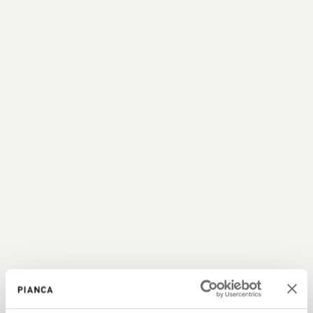
The contract hub
In 2020, Pianca & Partners was born,
a platform specializing in end-to-end solutions
for the contract sector
Product
We craft and engineer quality