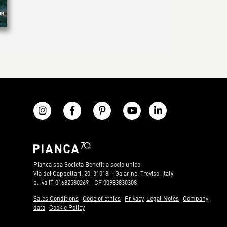
Pianca spa Società Benefit a socio unico
Via dei Cappellari, 20, 31018 – Gaiarine, Treviso, Italy
p. iva IT 01682580269 - CF 00983830308
Sales Conditions
Code of ethics
Privacy
Legal Notes
Company
data
Cookie Policy