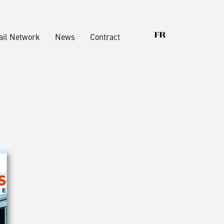
ail Network
News
Contract
FR
oix qui comptent
Armoires
Dressings
nability
Lits
ications
Conteneurs
Boiserie
Accessories