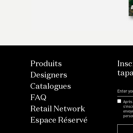
Produits
Insc
tapa
Designers
Catalogues
FAQ
Après 
s’insc
Retail Network
envoye
perso
Espace Réservé