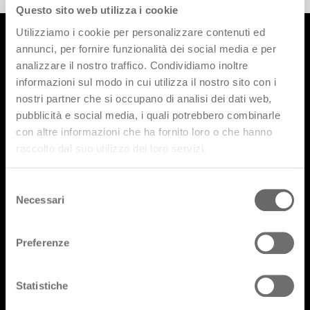
Questo sito web utilizza i cookie
Utilizziamo i cookie per personalizzare contenuti ed
annunci, per fornire funzionalità dei social media e per
analizzare il nostro traffico. Condividiamo inoltre
Prodotti
informazioni sul modo in cui utilizza il nostro sito con i
nostri partner che si occupano di analisi dei dati web,
Designer
pubblicità e social media, i quali potrebbero combinarle
Cataloghi
con altre informazioni che ha fornito loro o che hanno
raccolto dal suo utilizzo dei loro servizi.
FAQ
Lavora con noi
Selezione
Necessari
del
Area riservata
consenso
Preferenze
Statistiche
Iscriviti alla nostra newsletter