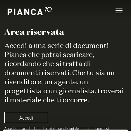
Nota:
questo
sito
Web
include
Area riservata
un
Trova un negozio
sistema
Accedi a una serie di documenti
di
Domande Frequenti
Pianca che potrai scaricare,
accessibilità.
ricordando che si tratta di
documenti riservati. Che tu sia un
rivenditore, un agente, un
progettista o un giornalista, troverai
il materiale che ti occorre.
Accedi
Accedendo accetto tutti i termini e condizioni dei materiali concessi.