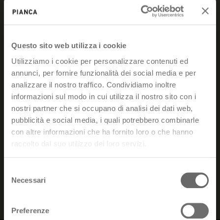
Non sei registrato?
Questo sito web utilizza i cookie
Registrati
Utilizziamo i cookie per personalizzare contenuti ed
annunci, per fornire funzionalità dei social media e per
Gestione Ordini
analizzare il nostro traffico. Condividiamo inoltre
informazioni sul modo in cui utilizza il nostro sito con i
Per consultare e monitorare i tuoi
nostri partner che si occupano di analisi dei dati web,
pubblicità e social media, i quali potrebbero combinarle
ordini, accedi direttamente all'area
con altre informazioni che ha fornito loro o che hanno
riservata dedicata:
raccolto dal suo utilizzo dei loro servizi.
club.pianca.com
Selezione
Necessari
del
consenso
Preferenze