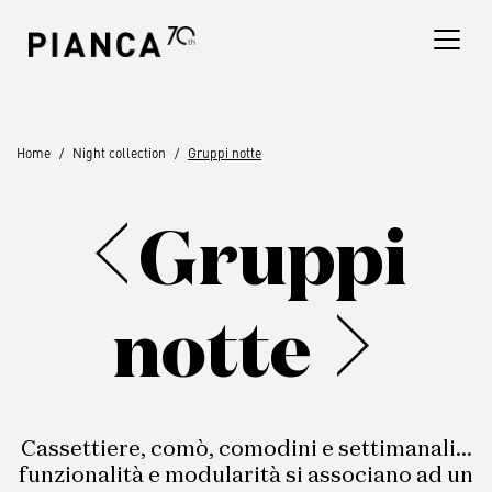
Nota:
questo
sito
Web
include
un
Trova un negozio
Home
Night collection
Gruppi notte
sistema
di
Domande Frequenti
accessibilità.
Gruppi
notte
Cassettiere, comò, comodini e settimanali…
funzionalità e modularità si associano ad un