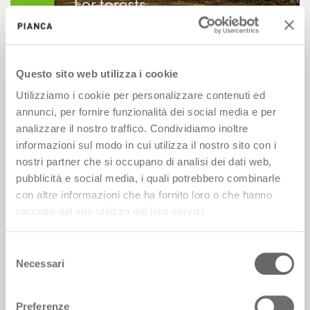
Questo sito web utilizza i cookie
Utilizziamo i cookie per personalizzare contenuti ed
annunci, per fornire funzionalità dei social media e per
FSC® Forest Week 2025
analizzare il nostro traffico. Condividiamo inoltre
informazioni sul modo in cui utilizza il nostro sito con i
Pianca partecipa alla FSC® Forest Week 2025:
nostri partner che si occupano di analisi dei dati web,
piccoli gesti quotidiani per un grande impatto
pubblicità e social media, i quali potrebbero combinarle
con altre informazioni che ha fornito loro o che hanno
raccolto dal suo utilizzo dei loro servizi.
Selezione
Necessari
del
consenso
Preferenze