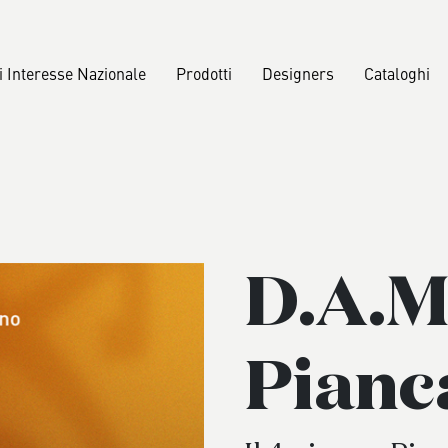
i Interesse Nazionale
Prodotti
Designers
Cataloghi
ssegna stampa
Madie
Rassegna s
B2B
Scelte
Divani
i
emi
Sosten
Poltrone
D.A.M
Certif
Pouf
Panche
Pianc
Tavolini