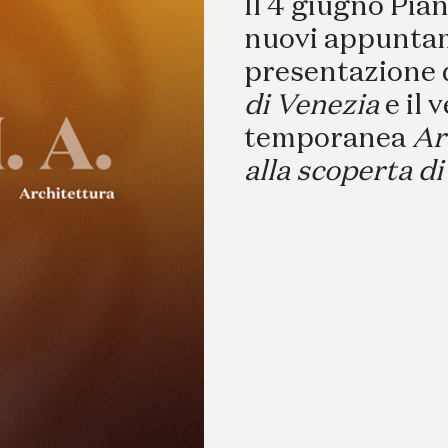
Scrittoi
Il 4 giugno Pi
nuovi appuntam
presentazione 
di Venezia
e il 
temporanea
Ar
alla scoperta di