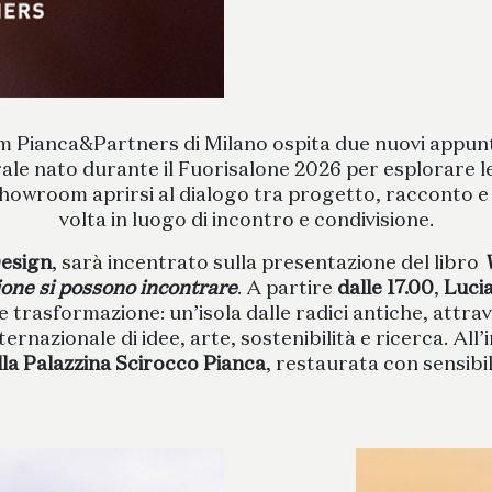
 Pianca&Partners di Milano ospita due nuovi appun
urale nato durante il Fuorisalone 2026 per esplorare le
showroom aprirsi al dialogo tra progetto, racconto 
volta in luogo di incontro e condivisione.
esign
, sarà incentrato sulla presentazione del libro
ione si possono incontrare
. A partire
dalle 17.00
,
Luci
rasformazione: un’isola dalle radici antiche, attraver
ernazionale di idee, arte, sostenibilità e ricerca. All
lla Palazzina Scirocco Pianca
, restaurata con sensibi