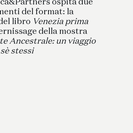
Coordinati Tessili
anca&Partners ospita due
enti del format: la
del libro
Venezia prima
vernissage della mostra
te Ancestrale: un viaggio
 sè stessi