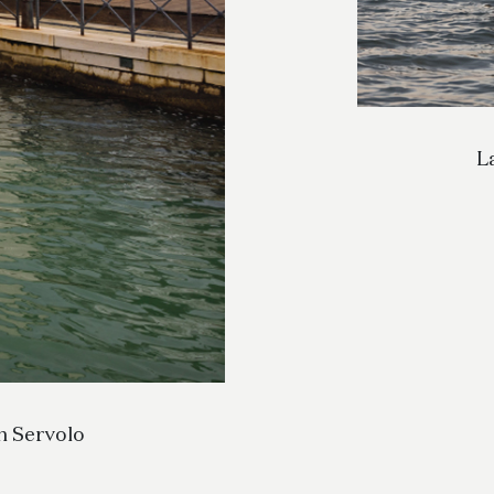
L
an Servolo