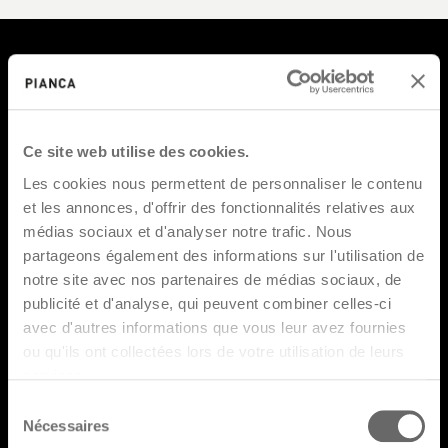
Produits
Designers
Ce site web utilise des cookies.
Les cookies nous permettent de personnaliser le contenu
Catalogues
et les annonces, d'offrir des fonctionnalités relatives aux
FAQ
médias sociaux et d'analyser notre trafic. Nous
partageons également des informations sur l'utilisation de
Retail Network
notre site avec nos partenaires de médias sociaux, de
Espace Réservé
publicité et d'analyse, qui peuvent combiner celles-ci
avec d'autres informations que vous leur avez fournies
ou qu'ils ont collectées lors de votre utilisation de leurs
services.
Sélection
Nécessaires
du
Inscrivez-vous à notre newsletter en