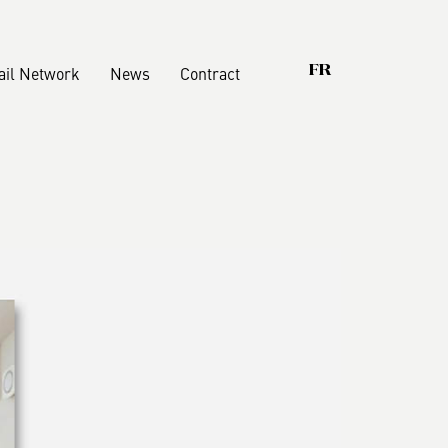
ail Network
News
Contract
FR
oix qui comptent
Armoires
Dressings
nability
Lits
ications
Conteneurs
Boiserie
Accessories