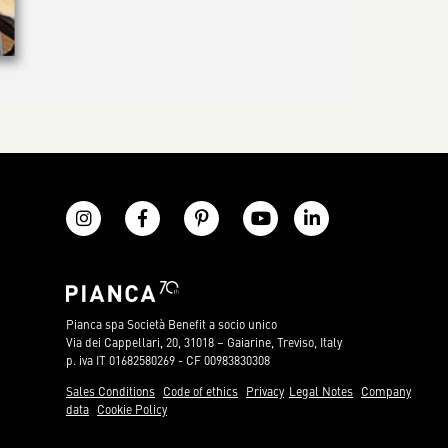
Pianca spa Società Benefit a socio unico
Via dei Cappellari, 20, 31018 – Gaiarine, Treviso, Italy
p. iva IT 01682580269 - CF 00983830308
Sales Conditions
Code of ethics
Privacy
Legal Notes
Company
data
Cookie Policy