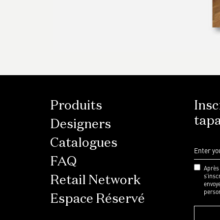
Produits
Insc
tapa
Designers
Catalogues
FAQ
Après 
s’insc
Retail Network
envoye
perso
Espace Réservé