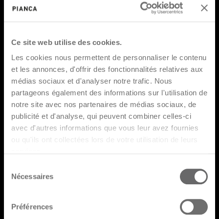
lui permettent de mûrir et d’affiner son
goût esthétique. Durant sa carrière, il
reçoit quatre Compassi d’Oro, les trois
Ce site web utilise des cookies.
premiers avec Horm, l’entreprise qu’il a
fondée en 1989 : en 1998 pour le
Les cookies nous permettent de personnaliser le contenu
graphisme, en 2004 et en 2008 en tant
et les annonces, d'offrir des fonctionnalités relatives aux
que CEO pour le projet Ripples et celui du
médias sociaux et d'analyser notre trafic. Nous
partageons également des informations sur l'utilisation de
stand du Salon du Meuble de 2005. En
notre site avec nos partenaires de médias sociaux, de
2020, le Compasso d’Oro lui est attribué
publicité et d'analyse, qui peuvent combiner celles-ci
pour le projet d’entreprise sociale Pieces
avec d'autres informations que vous leur avez fournies
of Venice dont il est le fondateur, le
ou qu'ils ont collectées lors de votre utilisation de leurs
directeur créatif et le copropriétaire
services.
avec sa femme Karin.
Sélection
Nécessaires
du
Tous les produits
consentement
Préférences