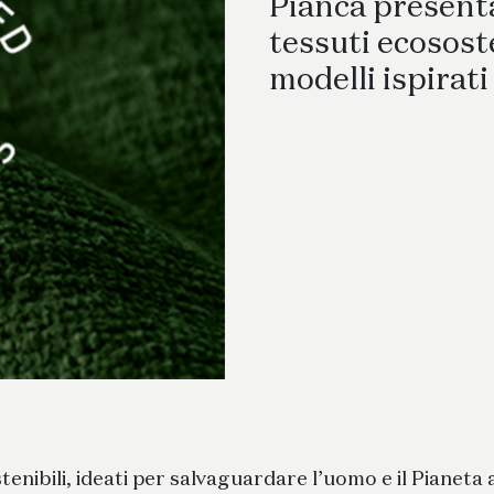
Scrittoi
Pianca presenta
tessuti ecososte
modelli ispirat
enibili, ideati per salvaguardare l’uomo e il Pianeta 