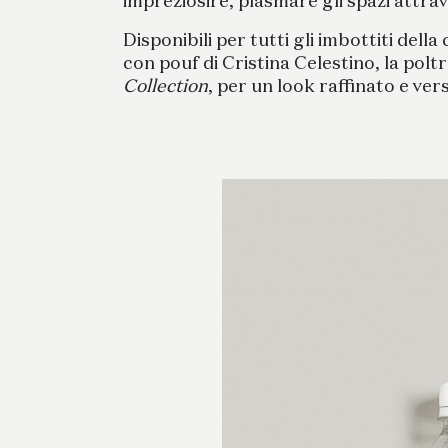
impreziosire, plasmare gli spazi attr
Disponibili per tutti gli imbottiti dell
con pouf di Cristina Celestino, la polt
Collection
, per un look raffinato e vers