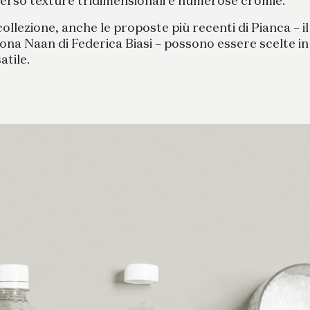
averso texture tridimensionali e numerose cromie.
a collezione, anche le proposte più recenti di Pianca – 
rona Naan di Federica Biasi – possono essere scelte in
atile.