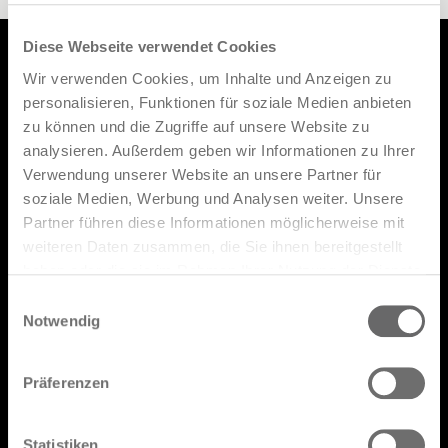
Diese Webseite verwendet Cookies
Wir verwenden Cookies, um Inhalte und Anzeigen zu
personalisieren, Funktionen für soziale Medien anbieten
Produkte
zu können und die Zugriffe auf unsere Website zu
Designer
analysieren. Außerdem geben wir Informationen zu Ihrer
Verwendung unserer Website an unsere Partner für
Kataloge
soziale Medien, Werbung und Analysen weiter. Unsere
FAQ
Partner führen diese Informationen möglicherweise mit
weiteren Daten zusammen, die Sie ihnen bereitgestellt
Retail Network
haben oder die sie im Rahmen Ihrer Nutzung der Dienste
gesammelt haben.
Reservierter Bereich
Einwilligungsauswahl
Notwendig
Präferenzen
Geben Sie hier Ihre E-Mail-Adresse
Statistiken