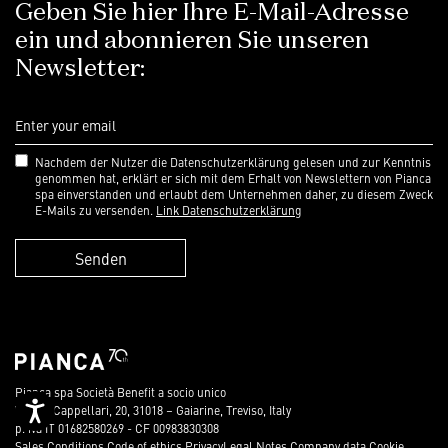
Geben Sie hier Ihre E-Mail-Adresse
ein und abonnieren Sie unseren
Newsletter:
Nachdem der Nutzer die Datenschutzerklärung gelesen und zur Kenntnis
genommen hat, erklärt er sich mit dem Erhalt von Newslettern von Pianca
spa einverstanden und erlaubt dem Unternehmen daher, zu diesem Zweck
E-Mails zu versenden.
Link Datenschutzerklärung
Senden
Pianca spa Società Benefit a socio unico
Accessibility
Via dei Cappellari, 20, 31018 – Gaiarine, Treviso, Italy
p. iva IT 01682580269 - CF 00983830308
Sales Conditions
Code of ethics
Privacy
Legal Notes
Company data
Cookie