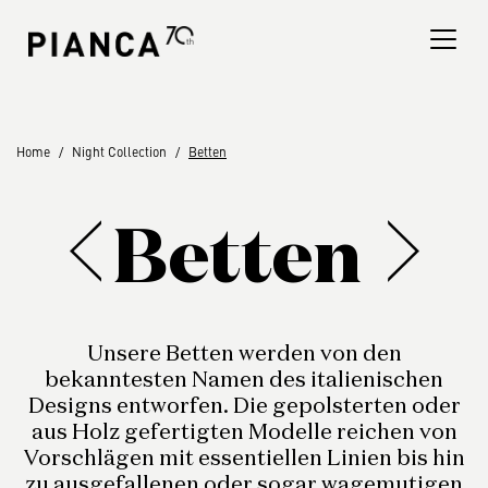
Please
note:
This
website
includes
an
Finden Sie ein Geschäft
Home
Night Collection
Betten
accessibility
system.
Häufig Gestellte Fragen
Betten
Unsere Betten werden von den
bekanntesten Namen des italienischen
Designs entworfen. Die gepolsterten oder
aus Holz gefertigten Modelle reichen von
Vorschlägen mit essentiellen Linien bis hin
zu ausgefallenen oder sogar wagemutigen