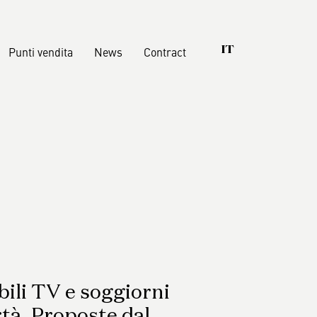
Punti vendita
News
Contract
IT
tampa
 che contano
Armadi
Cabine
ibilità
Letti
icazioni
Gruppi notte
Boiserie
Accessori
bili TV e soggiorni
rtà. Proposte dal