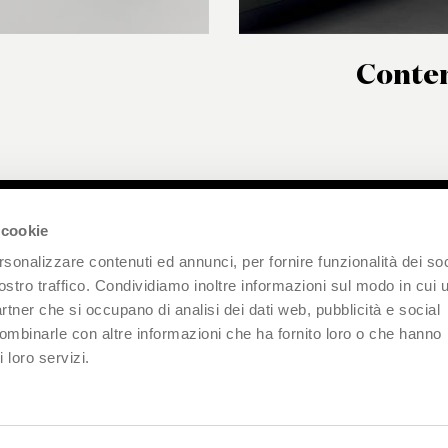
Conten
 cookie
iviti alla nostra newsletter
rsonalizzare contenuti ed annunci, per fornire funzionalità dei soc
ostro traffico. Condividiamo inoltre informazioni sul modo in cui u
partner che si occupano di analisi dei dati web, pubblicità e social
visione dell’informativa, chiedo di essere iscritto al servizio di Newsletter di
combinarle con altre informazioni che ha fornito loro o che hanno
A SPA contenente comunicazioni commerciali contenenti informazioni sui
 loro servizi.
 prodotti o servizi, nonché promozioni o inviti ad eventi ai quali il Titolare
iperà.
link informativa
Invia