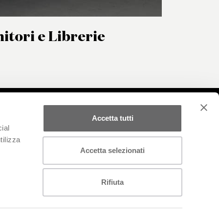
itori e Librerie
Accetta tutti
ial
tilizza
Accetta selezionati
Pianca spa Società Benefit a socio unico
Via dei Cappellari, 20, 31018 – Gaiarine, Treviso, IT
Rifiuta
p. iva IT 01682580269 - CF 00983830308
Condizioni di vendita
Note legali
Dati societari
Compliance
Governance