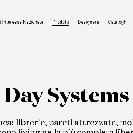
i Interesse Nazionale
Prodotti
Designers
Cataloghi
ssegna stampa
Madie
Rassegna s
B2B
Scelte
Divani
i
emi
Sosten
Poltrone
Certif
Day Systems
Pouf
Panche
Tavolini
ca: librerie, pareti attrezzate, mo
zona living nella più completa libe