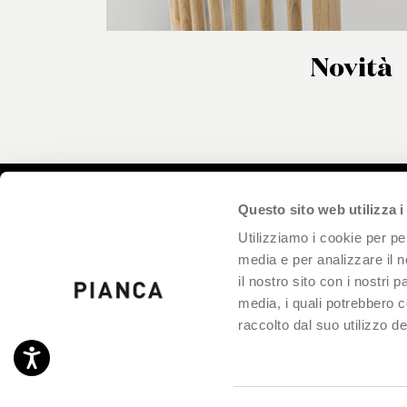
Novità
Questo sito web utilizza i
Prodotti
Iscr
Utilizziamo i cookie per pe
Designer
media e per analizzare il n
il nostro sito con i nostri 
Cataloghi
Presa 
media, i quali potrebbero 
PIANC
FAQ
raccolto dal suo utilizzo dei
propri
partec
Lavora con noi
Accessibilità
Area riservata