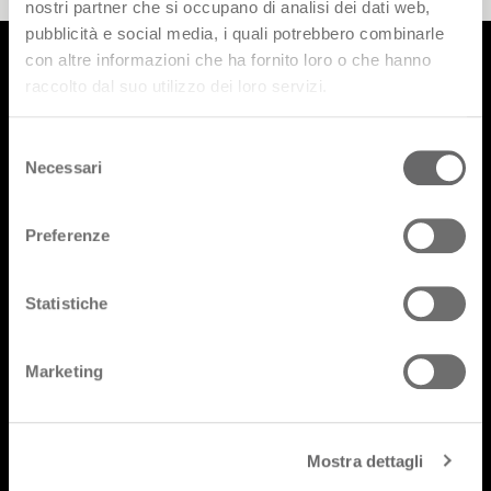
nostri partner che si occupano di analisi dei dati web,
pubblicità e social media, i quali potrebbero combinarle
con altre informazioni che ha fornito loro o che hanno
raccolto dal suo utilizzo dei loro servizi.
Prodotti
Selezione
Designer
Necessari
del
consenso
Cataloghi
Preferenze
FAQ
Lavora con noi
Statistiche
Area riservata
Marketing
Mostra dettagli
Iscriviti alla nostra newsletter