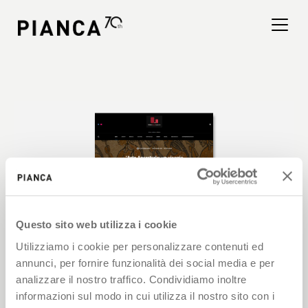
Nota:
questo
sito
Web
include
un
Trova un negozio
sistema
di
Domande Frequenti
accessibilità.
Questo sito web utilizza i cookie
Utilizziamo i cookie per personalizzare contenuti ed
annunci, per fornire funzionalità dei social media e per
analizzare il nostro traffico. Condividiamo inoltre
informazioni sul modo in cui utilizza il nostro sito con i