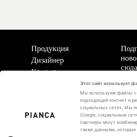
disabilities
who
are
using
a
screen
Продукция
Подп
reader;
Press
ново
Дизайнер
Control-
сюда
Кaтaлoги
F10
to
FAQ
Этот сайт использует ф
open
Мы используем файлы co
an
Торговая сеть
Ознак
подходящий контент и р
accessibility
подпи
Раздел с ограниченным
ей от
социальных сетях. Мы п
menu.
Ссыл
Google: социальным сет
доступом
партнеры могут комбини
также данными, которые 