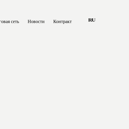
говая сеть
Новости
Контракт
RU
s that matter
Шкафы
Шкафы-кабины
nability
Кровати
ications
Спальные гарнитуры
Boiserie
Аксессуары