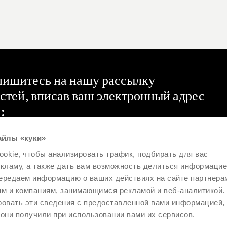
Письменные столы
ишитесь на нашу рассылку
стей, вписав ваш электронный адрес
:
айлы «куки»
okie, чтобы анализировать трафик, подбирать для вас
омившись с информационным сообщением, Пользователь просит
екламу, а также дать вам возможность делиться информацие
сать его на рассылку новостей от компании Pianca spa и разрешает
правлять электронные сообщения в этих целях.
ередаем информацию о ваших действиях на сайте партнера
ка на информационное сообщение
ям и компаниям, занимающимся рекламой и веб-аналитикой.
ровать эти сведения с предоставленной вами информацией,
Отправить
они получили при использовании вами их сервисов.