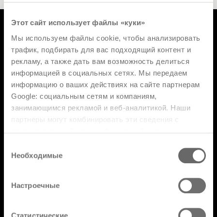
Этот сайт использует файлы «куки»
Мы используем файлы cookie, чтобы анализировать
трафик, подбирать для вас подходящий контент и
Продукция
рекламу, а также дать вам возможность делиться
Дизайнер
информацией в социальных сетях. Мы передаем
информацию о ваших действиях на сайте партнерам
Кaтaлoги
Google: социальным сетям и компаниям,
FAQ
занимающимся рекламой и веб-аналитикой. Наши
партнеры могут комбинировать эти сведения с
Торговая сеть
предоставленной вами информацией, а также
данными, которые они получили при использовании
Раздел с ограниченным доступом
Выбор
вами их сервисов.
Необходимые
согласия
Настроечные
Подпишитесь на нашу рассылку
Статистические