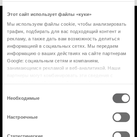
Этот сайт использует файлы «куки»
Мы используем файлы cookie, чтобы анализировать
трафик, подбирать для вас подходящий контент и
Продукция
рекламу, а также дать вам возможность делиться
Дизайнер
информацией в социальных сетях. Мы передаем
информацию о ваших действиях на сайте партнерам
Кaтaлoги
Google: социальным сетям и компаниям,
FAQ
занимающимся рекламой и веб-аналитикой. Наши
партнеры могут комбинировать эти сведения с
Торговая сеть
предоставленной вами информацией, а также
данными, которые они получили при использовании
Раздел с ограниченным доступом
Выбор
вами их сервисов.
Необходимые
согласия
Настроечные
Подпишитесь на нашу рассылку
Статистические