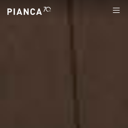
Please
note:
This
website
includes
an
Encuentra la tienda
accessibility
system.
Preguntas Frecuentes