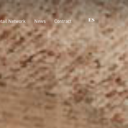
tail Network
News
Contract
ES
ones que importan
Vestidores
Armarios
nability
Camas
ications
Conjuntos para
dormitorios
Boiserie
Accesorios