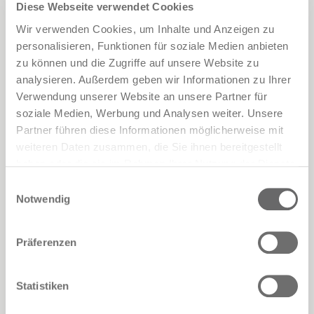
equal opportunities throughout every
Diese Webseite verwendet Cookies
stage of the professional journey: from
Wir verwenden Cookies, um Inhalte und Anzeigen zu
recruitment and hiring to career
personalisieren, Funktionen für soziale Medien anbieten
advancement and pay equity, from work-life
zu können und die Zugriffe auf unsere Website zu
balance to parental support, and from
analysieren. Außerdem geben wir Informationen zu Ihrer
safeguarding against any form of
Verwendung unserer Website an unsere Partner für
workplace abuse or discrimination.
soziale Medien, Werbung und Analysen weiter. Unsere
A noteworthy aspect is that the
Partner führen diese Informationen möglicherweise mit
certification has been granted for the
weiteren Daten zusammen, die Sie ihnen bereitgestellt
following Pianca locations: the main
haben oder die sie im Rahmen Ihrer Nutzung der Dienste
headquarters in
Gaiarine
,
the production
gesammelt haben.
Einwilligungsauswahl
centers in Codognè
, and the
Pianca &
Notwendig
Partners showroom in Milan
— in order to
demostrate the organization’s broad and
transversal commitment.
Präferenzen
This achievement is part of a broader vision
of social sustainability, where the value of
Statistiken
work is also expressed through respect and