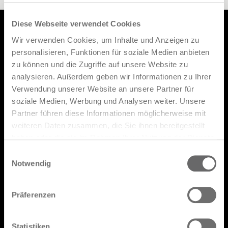
Diese Webseite verwendet Cookies
Wir verwenden Cookies, um Inhalte und Anzeigen zu
personalisieren, Funktionen für soziale Medien anbieten
Produkte
zu können und die Zugriffe auf unsere Website zu
Designer
analysieren. Außerdem geben wir Informationen zu Ihrer
Verwendung unserer Website an unsere Partner für
Kataloge
soziale Medien, Werbung und Analysen weiter. Unsere
FAQ
Partner führen diese Informationen möglicherweise mit
weiteren Daten zusammen, die Sie ihnen bereitgestellt
Retail Network
haben oder die sie im Rahmen Ihrer Nutzung der Dienste
gesammelt haben.
Reservierter Bereich
Einwilligungsauswahl
Notwendig
Präferenzen
Geben Sie hier Ihre E-Mail-Adresse
Statistiken