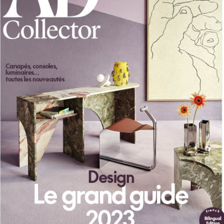
Schreibtische
B