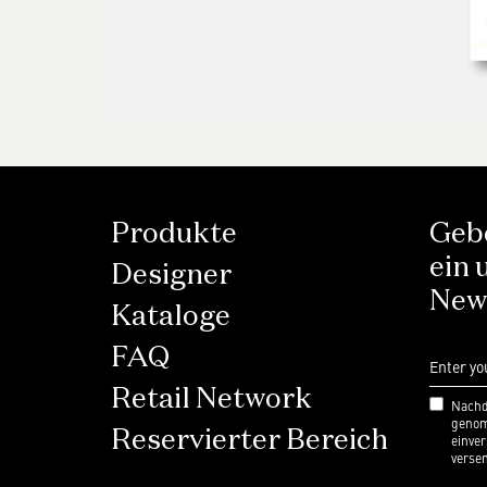
Produkte
Gebe
ein 
Designer
News
Kataloge
FAQ
Retail Network
Nachd
genomm
Reservierter Bereich
einve
verse