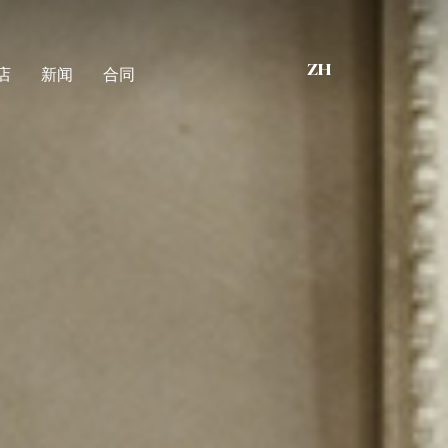
店
新闻
合同
ZH
s that matter
衣橱
衣柜
nability
床
ications
卧室组件
护墙板
附件