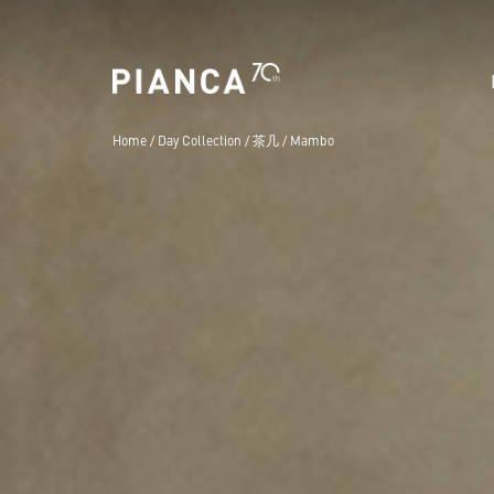
Please
note:
This
website
includes
Home
/
Day Collection
/
茶几
/
Mambo
an
accessibility
system.
3D Configurator
宣言
News
Download
寻找商店
新
Press
Outdoor
Control-
历史
常见问题解答
奖
F11
收纳柜和书柜
to
展厅
adjust
桌子
the
website
椅子
to
people
with
visual