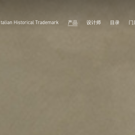
Italian Historical Trademark
产品
设计师
目录
门
闻间
餐具柜
Press
B2B
Choice
沙发
项
Sustai
扶手椅
Certif
蒲团
长凳
茶几