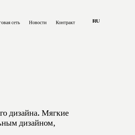
говая сеть
Новости
Контракт
RU
s that matter
Шкафы
Шкафы-кабины
nability
Кровати
ications
Спальные гарнитуры
Boiserie
го дизайна. Мягкие
Аксессуары
ьным дизайном,