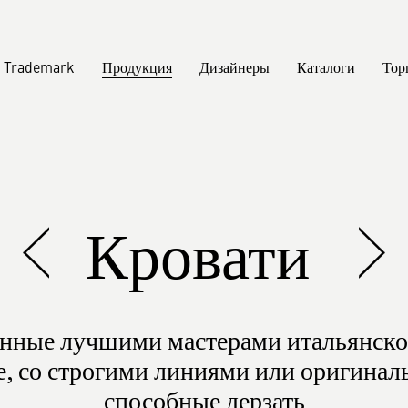
al Trademark
Продукция
Дизайнеры
Каталоги
Тор
ессы
Буфеты
Press
B2B
Choice
Диваны
росы
емии
Sustai
Кровати
е
Кресла
Certif
Пуфы
Скамьи
анные лучшими мастерами итальянско
Столики
е, со строгими линиями или оригинал
способные дерзать