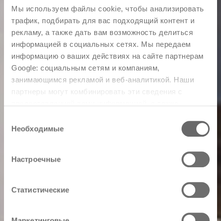
Мы используем файлы cookie, чтобы анализировать
трафик, подбирать для вас подходящий контент и
рекламу, а также дать вам возможность делиться
информацией в социальных сетях. Мы передаем
информацию о ваших действиях на сайте партнерам
Google: социальным сетям и компаниям,
занимающимся рекламой и веб-аналитикой. Наши
партнеры могут комбинировать эти сведения с
предоставленной вами информацией, а также
данными, которые они получили при использовании
Выбор
вами их сервисов.
Необходимые
согласия
Настроечные
Статистические
Маркетинговые