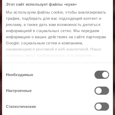
Этот сайт использует файлы «куки»
Мы используем файлы cookie, чтобы анализировать
трафик, подбирать для вас подходящий контент и
рекламу, а также дать вам возможность делиться
информацией в социальных сетях. Мы передаем
информацию о ваших действиях на сайте партнерам
Google: социальным сетям и компаниям,
занимающимся рекламой и веб-аналитикой. Наши
партнеры могут комбинировать эти сведения с
предоставленной вами информацией, а также
данными, которые они получили при использовании
Выбор
вами их сервисов.
Необходимые
согласия
Настроечные
Статистические