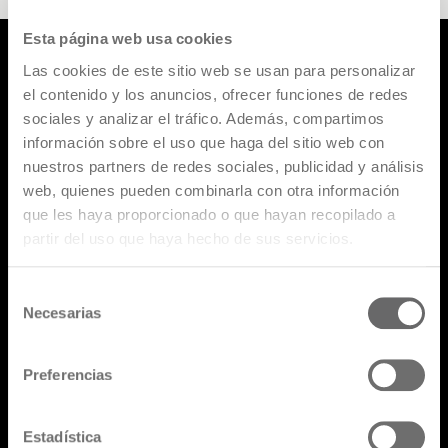
Esta página web usa cookies
Las cookies de este sitio web se usan para personalizar
el contenido y los anuncios, ofrecer funciones de redes
Productos
sociales y analizar el tráfico. Además, compartimos
información sobre el uso que haga del sitio web con
Diseñadores
nuestros partners de redes sociales, publicidad y análisis
Catálogos
web, quienes pueden combinarla con otra información
que les haya proporcionado o que hayan recopilado a
FAQ
partir del uso que haya hecho de sus servicios.
Retail Network
Selección
Área reservada
Necesarias
de
consentimiento
Preferencias
Estadística
Suscríbete a nuestra newsletter