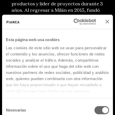
productos y líder de proyectos durante 3
años. Al regresar a Milán en 2015, fundó
Simone Bonanni Studio (SBS). Simone
Bonanni actualmente trabaja en
proyectos para marcas internacionales
como Alessi, Moooi, MDF Italia, FIAM,
Esta página web usa cookies
Falper, Mingardo y muchas más,
Las cookies de este sitio web se usan para personalizar
dedicándose tanto al diseño de producto
el contenido y los anuncios, ofrecer funciones de redes
como a proyectos de Edición Limitada. Su
sociales y analizar el tráfico. Además, compartimos
trabajo ha sido publicado en revistas y
información sobre el uso que haga del sitio web con
blogs de renombre mundial como Zeit
nuestros partners de redes sociales, publicidad y análisis
Magazin, Dezeen, Abitare, Elle
web, quienes pueden combinarla con otra información
Decoration, Elle Décor, Il Sole 24 Ore,
que les haya proporcionado o que hayan recopilado a
Marie Claire Maison, Interni, Domus y
partir del uso que haya hecho de sus servicios.
muchos más. Desde 2015, Simone
Bonanni es Profesor de Diseño de
Selección
Producto en el IED Instituto Europeo de
Necesarias
de
Diseño y en el IED Master de Milán.