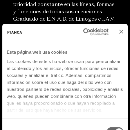
prioridad constante en las líneas, formas
y funciones de todas sus creaciones.
Graduado de E.N.A.D. de Limoges e I.A.V.
de Orleans, Emmanuel Gallina se trasladó
a Milán para profundizar su formación en
el Politécnico donde se postgraduó en
Diseño y Gestión. Colaboró durante 7
Esta página web usa cookies
años con Antonio Citterio, ocupándose
Las cookies de este sitio web se usan para personalizar
de proyectos para los nombres más
el contenido y los anuncios, ofrecer funciones de redes
famosos del diseño internacional y
sociales y analizar el tráfico. Además, compartimos
actualmente trabaja para su propio
información sobre el uso que haga del sitio web con
estudio, viajando entre Italia, Francia y
nuestros partners de redes sociales, publicidad y análisis
China. Además de enseñar en el
web, quienes pueden combinarla con otra información
Politécnico de Milán, Emmanuel Gallina
que les haya proporcionado o que hayan recopilado a
trabaja como tutor en la Domus
partir del uso que haya hecho de sus servicios.
Academy y el Instituto Marangoni,
también en Milán, así como en el Instituto
Selección
Lima en Burdeos. A menudo se le invita a