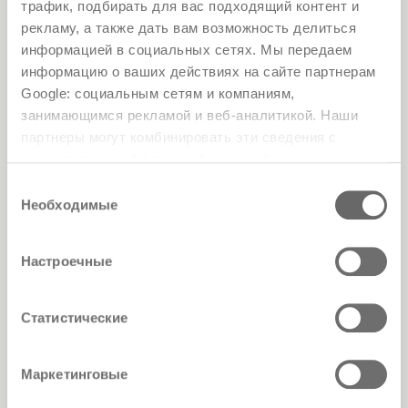
трафик, подбирать для вас подходящий контент и
Pier Luigi Frighetto
рекламу, а также дать вам возможность делиться
информацией в социальных сетях. Мы передаем
информацию о ваших действиях на сайте партнерам
Google: социальным сетям и компаниям,
занимающимся рекламой и веб-аналитикой. Наши
партнеры могут комбинировать эти сведения с
предоставленной вами информацией, а также
данными, которые они получили при использовании
Выбор
вами их сервисов.
Необходимые
согласия
Настроечные
Статистические
Nice sofa with semi-round side ottoman
designed by Pier Luigi Frighetto
Маркетинговые