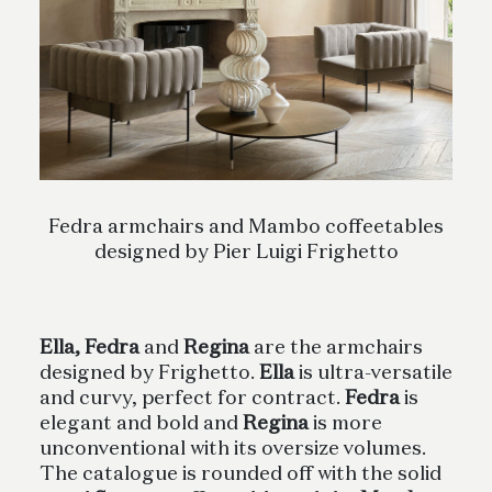
Fedra armchairs and Mambo coffeetables
designed by Pier Luigi Frighetto
Ella, Fedra
and
Regina
are the armchairs
designed by Frighetto.
Ella
is ultra-versatile
and curvy, perfect for contract.
Fedra
is
elegant and bold and
Regina
is more
unconventional with its oversize volumes.
The catalogue is rounded off with the solid