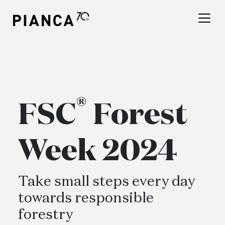
Please
note:
This
website
includes
an
Найти магазин
accessibility
system.
Часто задаваемые вопросы
®
FSC
Forest
Week 2024
Take small steps every day
towards responsible
forestry