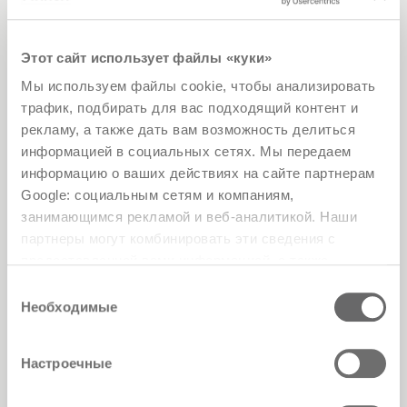
Этот сайт использует файлы «куки»
Мы используем файлы cookie, чтобы анализировать
трафик, подбирать для вас подходящий контент и
рекламу, а также дать вам возможность делиться
информацией в социальных сетях. Мы передаем
информацию о ваших действиях на сайте партнерам
Google: социальным сетям и компаниям,
This year’s theme, «Small steps together
занимающимся рекламой и веб-аналитикой. Наши
create a big change for everyone,»
партнеры могут комбинировать эти сведения с
highlights the crucial role forests play in
предоставленной вами информацией, а также
the fight against the climate crisis and the
данными, которые они получили при использовании
Выбор
preservation of biodiversity. Even small
вами их сервисов.
Необходимые
согласия
daily choices, such as purchasing FSC®-
certified products, can help protect
thriving forests for future generations.
Настроечные
During Forest Week, Pianca has launched