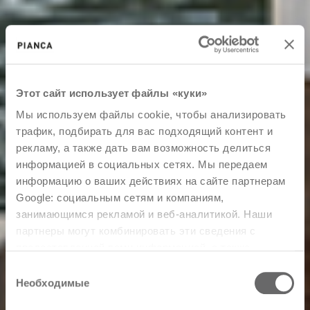
Этот сайт использует файлы «куки»
Мы используем файлы cookie, чтобы анализировать
трафик, подбирать для вас подходящий контент и
рекламу, а также дать вам возможность делиться
информацией в социальных сетях. Мы передаем
информацию о ваших действиях на сайте партнерам
Google: социальным сетям и компаниям,
занимающимся рекламой и веб-аналитикой. Наши
партнеры могут комбинировать эти сведения с
предоставленной вами информацией, а также
данными, которые они получили при использовании
Выбор
вами их сервисов.
Необходимые
согласия