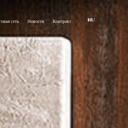
говая сеть
Новости
Контракт
RU
s that matter
Шкафы
Шкафы-кабины
nability
Кровати
ications
Спальные гарнитуры
Boiserie
Аксессуары